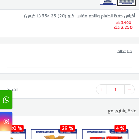
أكياس حفظ الطعام واللحم مقاس كبير (L) 35× 25 (20 كيس)
3.900 دك
3.250 دك
ملاحظات
1
الكمية
عادة يشترى مع
20 %
29 %
4 %