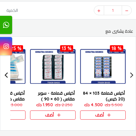
1
الكمية
عادة يشترى مع
25 %
13 %
18 %
أكياس قمامة 103 × 84
أكياس قمامة - سوبر
أكياس قمامة 
(20 كيس)
مقاس ( 60 × 90 )
5.500 دك
4.500 دك
كويتنا
2.250 دك
1.950 دك
كويتنا
3.000 دك
50
أضف
أضف
أض