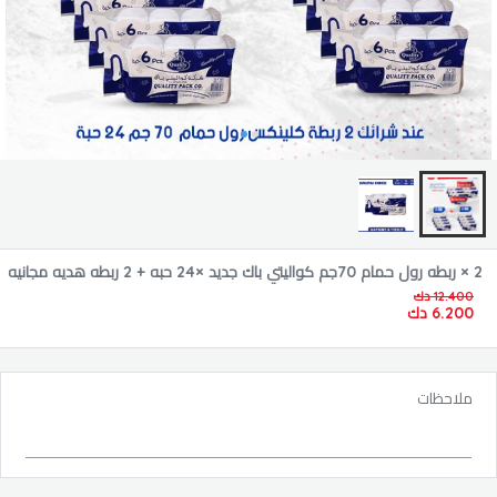
2 × ربطه رول حمام 70جم كواليتي باك جديد ×24 حبه + 2 ربطه هديه مجانيه
12.400 دك
24 حبه
6.200 دك
ملاحظات