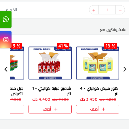
1
الكمية
عادة يشترى مع
3 %
41 %
18 %
كلور مبيض كواليتي - 4
شامبو عباية كواليتي - 1
جيل منظف مت
لتر
لتر
الأغراض - 1 كجم
4.200 دك
3.450 دك
7.500 دك
4.400 دك
7.250 دك
00
أضف
أضف
أض