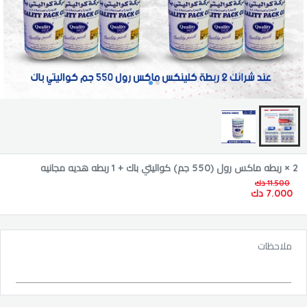
2 × ربطه ماكس رول (550 جم) كواليتي باك + 1 ربطه هديه مجانيه
11.500 دك
7.000 دك
ملاحظات