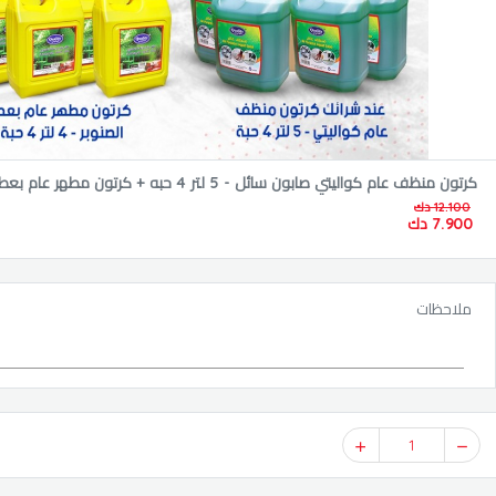
12.100 دك
حبه + هديه مجانيه كرتون كلور مبيض كواليتي - 4 لتر 4 حبه
7.900 دك
ملاحظات
1