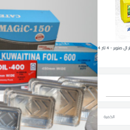
كرتون منظف عام كواليتي صابون سائل - 5 لتر 4 حبه + كرتون مطهر عام بعطر ال صنوبر - 4 لتر 4
الكمية