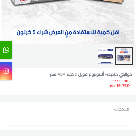
كواليتي ماجيك- ألمونيوم فويل 2كجم ×45 سم
16.500 دك
15.750 دك
ملاحظات